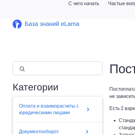
С чего начать
Частые во
База знаний eLama
Пос
close
Категории
Постоплата
не зависет
Оплата и взаиморасчеты с
chevron_right
Есть 2 вар
юридическими лицами
Станда
станда
chevron_right
Документооборот
Запуск