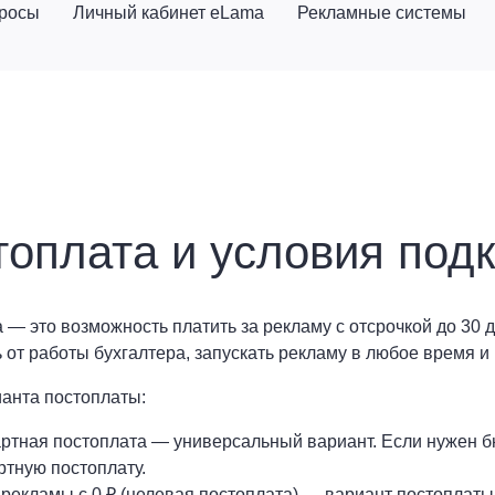
просы
Личный кабинет eLama
Рекламные системы
топлата и условия под
 — это возможность платить за рекламу с отсрочкой до 30 д
ь от работы бухгалтера, запускать рекламу в любое время и
ианта постоплаты:
ртная постоплата — универсальный вариант. Если нужен 
ртную постоплату.
 рекламы с 0 ₽ (целевая постоплата) — вариант постоплаты