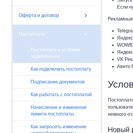
Если н
chevron_right
Оферта и договор
Рекламные 
Telegr
chevron_right
Постоплата
Яндекс
WOWBl
Постоплата и условия
Яндекс
подключения
VK Рек
Авито 
Как подключить постоплату
Усло
Подписание документов
Как работать с постоплатой
Постоплата
пользовате
Начисление и изменение
лимита постоплаты
немного от
Как запросить изменение
Новый 